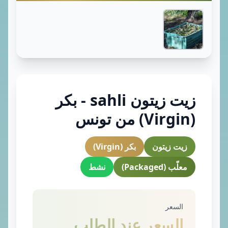
زيت زيتون sahli - بكر
(Virgin) من تونس
زيت زيتون
بكر (Virgin)
معلّب (Packaged)
نشط
السعر
السعر عند الطلب