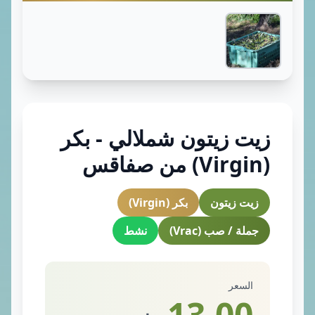
زيت زيتون شملالي - بكر
(Virgin) من صفاقس
زيت زيتون
بكر (Virgin)
جملة / صب (Vrac)
نشط
السعر
13.00