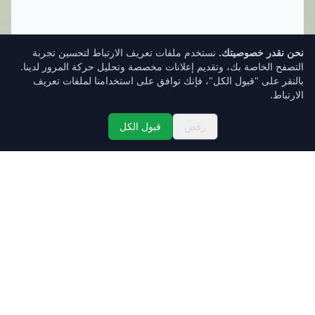
نحن نقدر خصوصيتك.
نستخدم ملفات تعريف الارتباط لتحسين تجربة
التصفح الخاصة بك، وتقديم إعلانات مخصصة وتحليل حركة المرور لدينا.
بالنقر على "قبول الكل"، فإنك توافق على استخدامنا لملفات تعريف
الارتباط.
رفض
قبول الكل
تسجيل الدخول
صندوق الوارد
الأسعار
الرئيسية