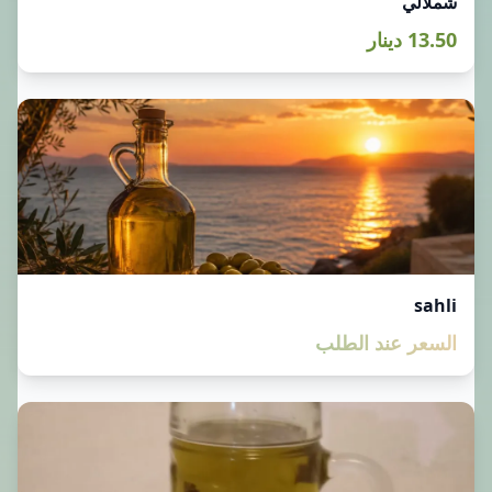
شملالي
13.50 دينار
sahli
السعر عند الطلب