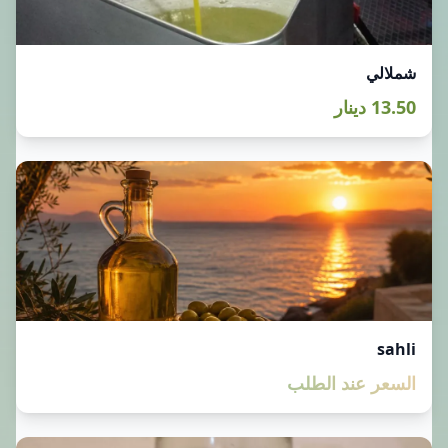
شملالي
13.50 دينار
sahli
السعر عند الطلب