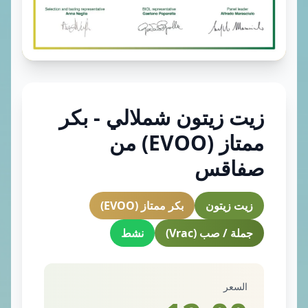
زيت زيتون شملالي - بكر
ممتاز (EVOO) من
صفاقس
زيت زيتون
بكر ممتاز (EVOO)
جملة / صب (Vrac)
نشط
السعر