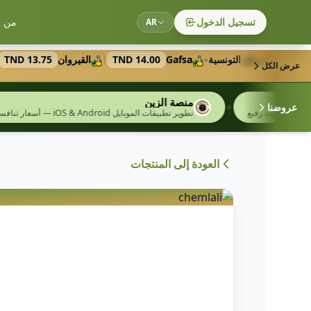
تسجيل الدخول
من ن
AR
رة من الأسواق التونسية
Gafsa
14.00 TND
القيروان
13.75 TND
|
|
●
عرض الكل
منصة الزين
✦
✦
عروضنا
 رفيع
تطوير تطبيقات الموبايل iOS & Android — أسعار تنافسية
العودة إلى المنتجات