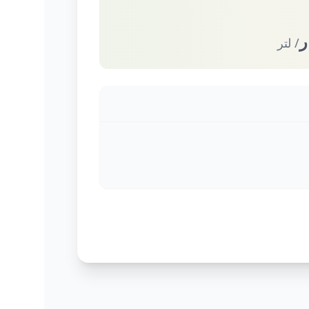
ر
/ لتر