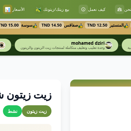
📊
🫒
حن
كيف نعمل
بيع زيتك/زيتونك
الأسعار
المنستير
12.50 TND
صفاقس
14.50 TND
سوسة
15.00 TND
|
|
mohamed dziri
منصة الز
✦
وحدة تعليب وتغليف متكاملة لمنتجات زيت الزيتون والزيتون
حملات إعلان
زيت زيتون ش
زيت زيتون
نشط