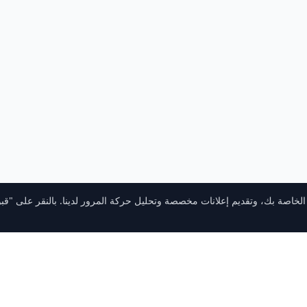
خاصة بك، وتقديم إعلانات مخصصة وتحليل حركة المرور لدينا. بالنقر على "قب