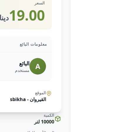
السعر
19.00
دينا
معلومات البائع
البائع
A
مستخدم
الموقع
القيروان - sbikha
الكمية
10000 لتر