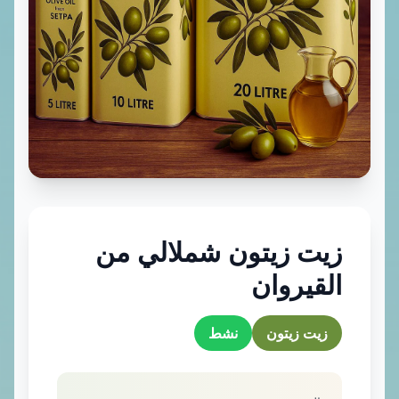
زيت زيتون شملالي من
القيروان
زيت زيتون
نشط