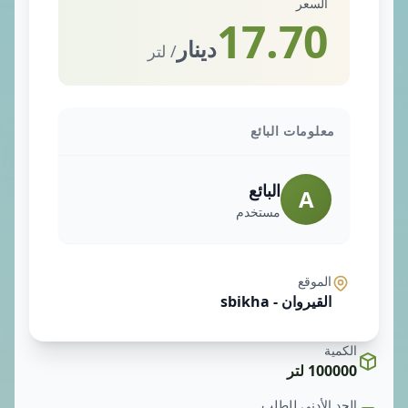
السعر
17.70
دينار
/ لتر
معلومات البائع
البائع
A
مستخدم
الموقع
القيروان - sbikha
الكمية
100000 لتر
الحد الأدنى للطلب