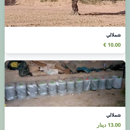
شملالي
10.00 €
شملالي
13.00 دينار