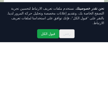
نحن نقدر خصوصيتك.
نستخدم ملفات تعريف الارتباط لتحسين تجربة
التصفح الخاصة بك، وتقديم إعلانات مخصصة وتحليل حركة المرور لدينا.
بالنقر على "قبول الكل"، فإنك توافق على استخدامنا لملفات تعريف
الارتباط.
رفض
قبول الكل
تسجيل الدخول
صندوق الوارد
الأسعار
الرئيسية