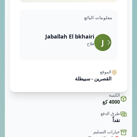
معلومات البائع
Jaballah El bkhairi
J
فلاح
الموقع
القصرين - سبيطلة
الكمية
4000 كغ
طرق الدفع
نقداً
خيارات التسليم