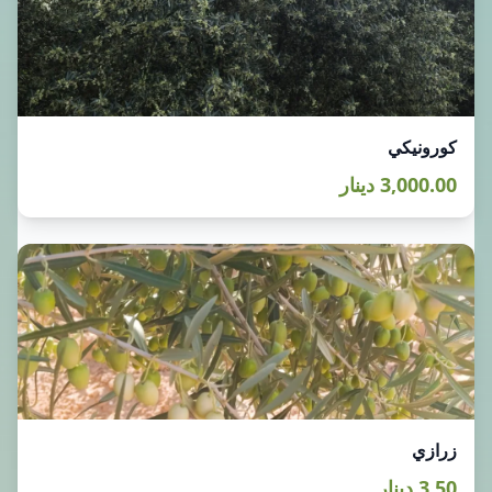
كورونيكي
3,000.00 دينار
زرازي
3.50 دينار