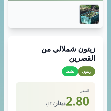
زيتون شملالي من
القصرين
زيتون
نشط
السعر
2.80
دينار
/ كلغ