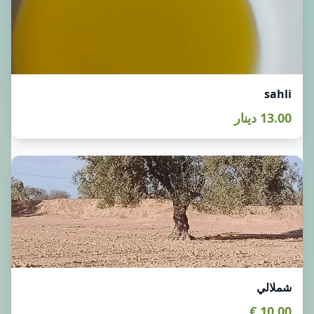
sahli
13.00 دينار
شملالي
10.00 €