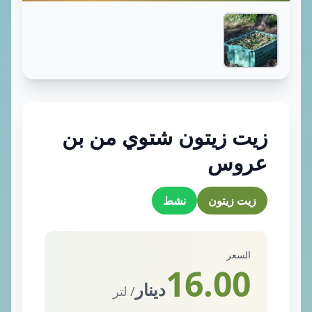
زيت زيتون شتوي من بن
عروس
زيت زيتون
نشط
السعر
16.00
دينار
/ لتر