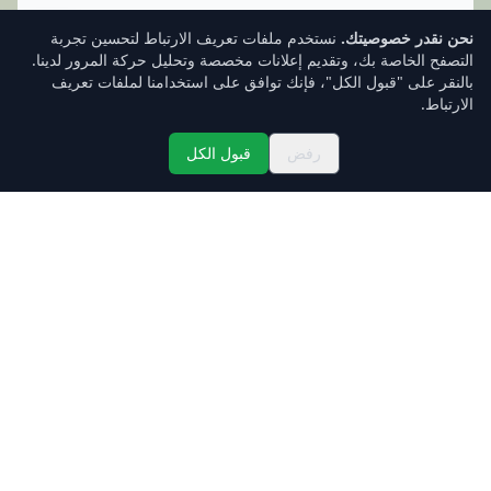
نحن نقدر خصوصيتك.
نستخدم ملفات تعريف الارتباط لتحسين تجربة
التصفح الخاصة بك، وتقديم إعلانات مخصصة وتحليل حركة المرور لدينا.
بالنقر على "قبول الكل"، فإنك توافق على استخدامنا لملفات تعريف
الارتباط.
رفض
قبول الكل
تسجيل الدخول
صندوق الوارد
الأسعار
الرئيسية