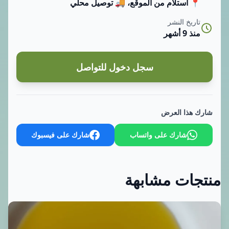
📍 استلام من الموقع، 🚚 توصيل محلي
تاريخ النشر
منذ 9 أشهر
سجل دخول للتواصل
شارك هذا العرض
شارك على واتساب
شارك على فيسبوك
منتجات مشابهة