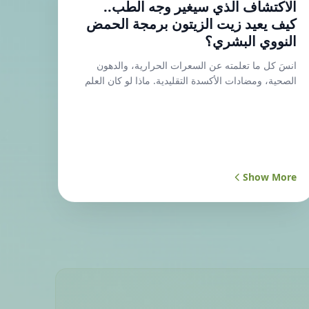
الاكتشاف الذي سيغير وجه الطب..
كيف يعيد زيت الزيتون برمجة الحمض
النووي البشري؟
انسَ كل ما تعلمته عن السعرات الحرارية، والدهون
الصحية، ومضادات الأكسدة التقليدية. ماذا لو كان العلم
طوال العقود الماضية ينظر إلى زيت الزيتون من الزاوية
الخطأ تماماً؟ ماذا لو أنك عندما تبتلع قطرات من زيت
الزيتون البكر الممتاز، فأنت لا تستهلك مجرد "غذاء"، بل
تقوم فعلياً بـ "تحميل تحديث بيولوجي" مباشر لبرنامجك
الجيني؟ هذا ليس خيالاً علمياً، بل هو الاكتشاف الأعظم
الذي يربط بين علم التخلق الجيني (Epigenetics)
Show More
وأسرار الطبيعة، ليكشف لنا عن نظرية "النقل اللاجيني
لشيفرة الصمود" (Epigenetic Survival Transfer).
نظرية تنسف الموروث القديم، وتثبت أن زيت الزيتون هو
في الحقيقة "ناقل بيانات حيوي" (Data-Carrying
Biomolecule) وليس مجرد سائل دهني. إليك السر الذي
ظل مخفياً داخل الخلايا: 🌳 الشجرة لا تنتج زيتاً.. بل
تكتب "كوداً" برمجياً انظر إلى شجرة الزيتون وهي تصارع
الجفاف القاسي، والتربة الجافة، والشمس الحارقة.
الشجرة لا تستسلم للذبول، بل تقوم بتفعيل "جينات