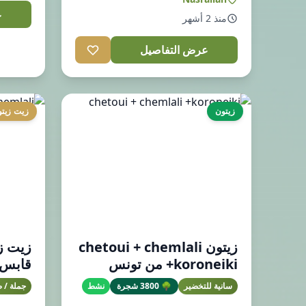
ع
منذ 2 أشهر
عرض التفاصيل
زيتون
زيت زيت
زيتون chetoui + chemlali
زيت ز
+koroneiki من تونس
قابس
سانية للتخضير
🌳 3800 شجرة
نشط
جملة / ص