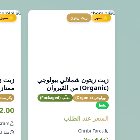
⭐ مميز
زيت زيتون
⭐ مميز
زيت زيتون شملالي بيولوجي
زيت ز
(Organic) من القيروان
ممتاز (EVOO) من ص
بيولوجي (Organic)
معلّب (Packaged)
بكر ممتاز (O
نشط
12.00 دين
السعر عند الطلب
Akram
Ghribi Fares
منذ 3 أسابيع
Nasrallah