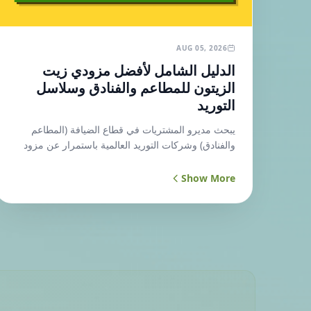
AUG 05, 2026
الدليل الشامل لأفضل مزودي زيت
الزيتون للمطاعم والفنادق وسلاسل
التوريد
يبحث مديرو المشتريات في قطاع الضيافة (المطاعم
والفنادق) وشركات التوريد العالمية باستمرار عن مزود
زيت زيتون موثوق يضمن الجودة العالية والأسعار
التنافسية. يعتبر تأمين سلاسل توريد زيت الزيتون تحدياً
Show More
كبيراً، خاصة عند البحث عن زيت الزيتون البكر الممتاز
الأصلي. هنا يأتي دور منصة زينتوب (ZinToop) لتغيير
قواعد اللعبة. زينتوب: أكبر منصة رقمية لتجارة زيت
الزيتون التونسي تعتبر زينتوب المنصة الأولى التي تجمع
كافة المتدخلين في قطاع زيت الزيتون. بفضل وصولنا
إلى ما يقارب 1000 منتج متنوع، أصبح بإمكان الموردين
والمستوردين إيجاد طلبهم بكل سهولة وشفافية. ماذا
توفر زينتوب لشركات التوريد والمطاعم؟ تنوع لا مثيل له: