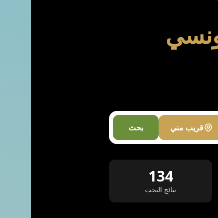
تونسي
قريب مني
بحث
134
نتائج البحث