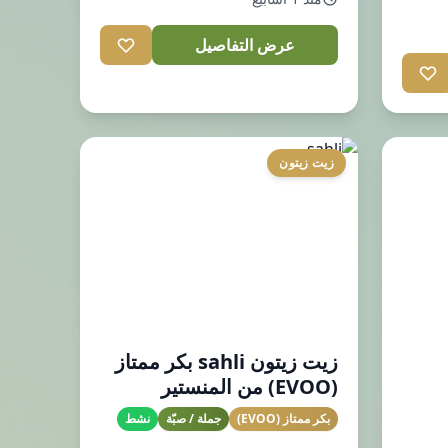
عرض التفاصيل
زيت زيتون
زيت زيتون sahli بكر ممتاز
(EVOO) من المنستير
بكر ممتاز (EVOO)
جملة / صبّة
نشط