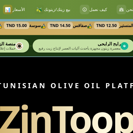
📊
🫒
حن
كيف نعمل
بيع زيتك/زيتونك
الأسعار
ر
12.50 TND
صفاقس
14.50 TND
سوسة
15.00 TND
الرقا
|
|
|
منصة الزين
✦
العصر لإنتاج زيت رفيع
حملات إعلانية على ميتا وجوجل للمنتجين والمصدرين
TUNISIAN OLIVE OIL PLA
ZinToo