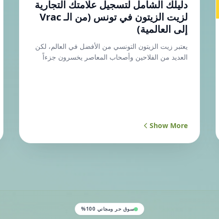
دليلك الشامل لتسجيل علامتك التجارية
لزيت الزيتون في تونس (من الـ Vrac
إلى العالمية)
يعتبر زيت الزيتون التونسي من الأفضل في العالم، لكن
العديد من الفلاحين وأصحاب المعاصر يخسرون جزءاً
كبيراً من أرباحهم بسبب بيع الزيت غير المعلب (Vrac).
الحل الجذري للرفع من قيمة منتوجك وحمايته من
استغلال الوسطاء هو خلق علامة تجارية (Marque)
خاصة بك. يعتقد الكثيرون أن تسجيل ماركة تجارية
يتطلب إجراءات معقدة وميزانية ضخمة، لكن الحقيقة
عكس ذلك تماماً. إليك الخطوات العملية والقانونية
Show More
لتسجيل علامتك في تونس، والتكلفة الحقيقية بالمليم.
الخطوة الأولى: اختيار الاسم والتأكد من توفره يبدأ النجاح
باختيار اسم "رنان" وسهل التذكر يعكس أصالة منتوجك.
لكن قبل التعلق بالاسم، يجب التأكد من أن لا أحد غيرك
يمتلكه. يمكنك التأكد من توفر الاسم مبدئياً عبر قواعد
البيانات العالمية مثل موقع (WIPO). ولضمان حماية
قانونية في تونس، يقوم المعهد الوطني للمواصفات
والملكية الصناعية (INNORPI) بإجراء بحث عن الأسبقية
سوق حر ومجاني 100%
(Recherche d'antériorité). حدد المعهد معاليم هذا