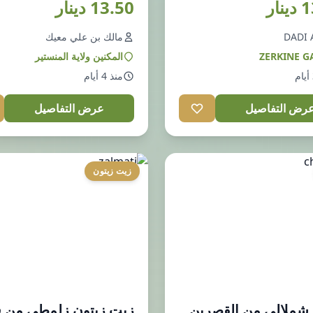
ار
13.50 دينار
DADI 
مالك بن علي معيك
ZERKINE G
المكنين ولاية المنستير
منذ 4 أيام
رض التفاصيل
عرض التفاصيل
زيت زيتون
 شملالي من القصرين
زيت زيتون زلمطي من 