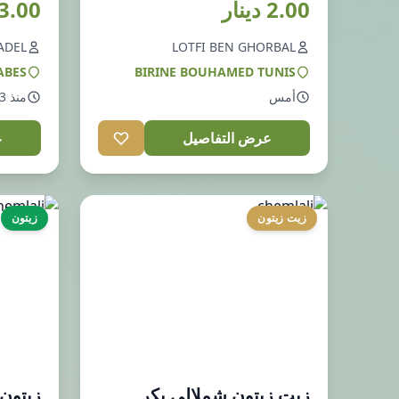
2.00 دينار
13.00 دين
ADEL
LOTFI BEN GHORBAL
ABES
BIRINE BOUHAMED TUNIS
أمس
منذ 3 أيام
عرض التفاصيل
ع
زيت زيتون
زيتون
زيت زيتون شملالي بكر
زيتون